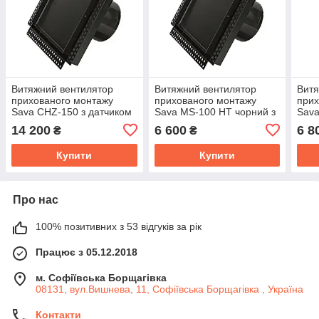
Витяжний вентилятор
Витяжний вентилятор
Витя
прихованого монтажу
прихованого монтажу
прих
Sava CHZ-150 з датчиком
Sava MS-100 HT чорний з
Sava
вологості/таймером
датчиком вологості/
датч
14 200
6 600
6 8
₴
₴
чорний
таймером
тайм
Купити
Купити
Про нас
100% позитивних з 53 відгуків за рік
Працює з 05.12.2018
м. Софіївська Борщагівка
08131, вул.Вишнева, 11, Софіївська Борщагівка , Україна
Контакти