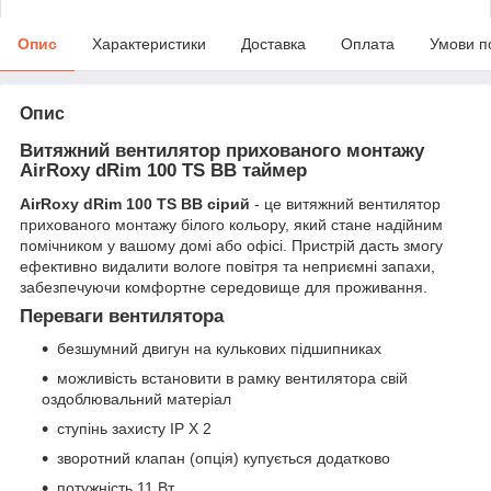
Опис
Характеристики
Доставка
Оплата
Умови п
Опис
Витяжний вентилятор прихованого монтажу
AirRoxy dRim 100 TS BB таймер
AirRoxy dRim 100 TS BB сірий
- це витяжний вентилятор
прихованого монтажу білого кольору, який стане надійним
помічником у вашому домі або офісі. Пристрій дасть змогу
ефективно видалити вологе повітря та неприємні запахи,
забезпечуючи комфортне середовище для проживання.
Переваги вентилятора
безшумний двигун на кулькових підшипниках
можливість встановити в рамку вентилятора свій
оздоблювальний матеріал
ступінь захисту IP X 2
зворотний клапан (опція) купується додатково
потужність 11 Вт