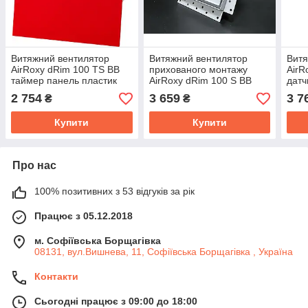
Витяжний вентилятор
Витяжний вентилятор
Витя
AirRoxy dRim 100 TS BB
прихованого монтажу
AirR
таймер панель пластик
AirRoxy dRim 100 S BB
датч
червоний 93м³/год 11Вт
сірий
пане
2 754
3 659
3 7
₴
₴
93м³
Купити
Купити
Про нас
100% позитивних з 53 відгуків за рік
Працює з 05.12.2018
м. Софіївська Борщагівка
08131, вул.Вишнева, 11, Софіївська Борщагівка , Україна
Контакти
Сьогодні працює з 09:00 до 18:00