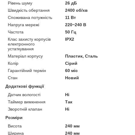
Рівень шуму
26 дБ
Швидкість обертання
2400 об/хв
Споживана потужність
11 Вт
Напруга мережі
220~240 В
Частота
50 Гц
Клас захисту корпусів
IPX2
електронного
устаткування
Матеріал корпусу
Пластик, Сталь
Колір
Сірий
Гарантійний термін
60 міс
Стан
Новий
Додаткові функції
Датчик вологості
Ні
Таймер вимкнення
Так
Зворотній клапан
Ні
Розміри
Висота
240 мм
Ширина
240 мм